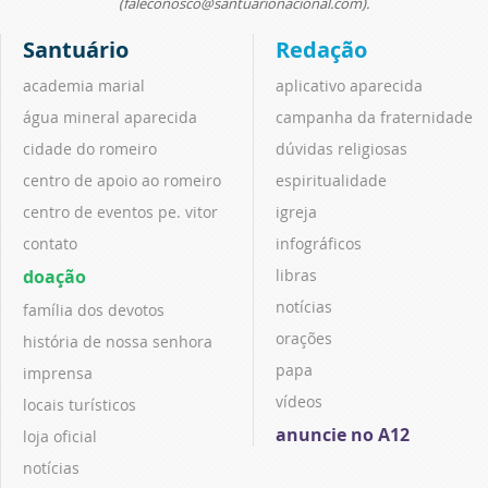
(faleconosco@santuarionacional.com).
Santuário
Redação
academia marial
aplicativo aparecida
água mineral aparecida
campanha da fraternidade
cidade do romeiro
dúvidas religiosas
centro de apoio ao romeiro
espiritualidade
centro de eventos pe. vitor
igreja
contato
infográficos
doação
libras
notícias
família dos devotos
orações
história de nossa senhora
papa
imprensa
vídeos
locais turísticos
anuncie no A12
loja oficial
notícias