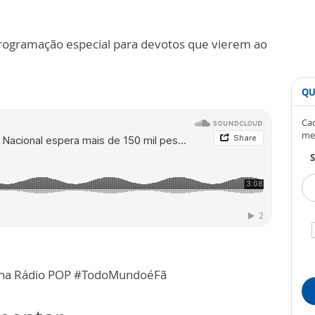
rogramação especial para devotos que vierem ao
QU
Cad
me
S
h na Rádio POP #TodoMundoéFã