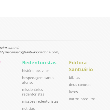
reito autoral.
12 (faleconosco@santuarionacional.com).
P
Redentoristas
Editora
Santuário
história pe. vitor
bíblias
hospedagem santo
afonso
deus conosco
missionários
livros
redentoristas
outros produtos
missões redentoristas
notícias