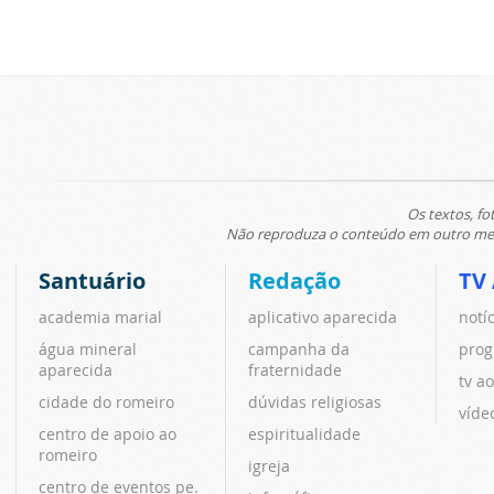
Os textos, fo
Não reproduza o conteúdo em outro meio
Santuário
Redação
TV
academia marial
aplicativo aparecida
notí
água mineral
campanha da
prog
aparecida
fraternidade
tv ao
cidade do romeiro
dúvidas religiosas
víde
centro de apoio ao
espiritualidade
romeiro
igreja
centro de eventos pe.