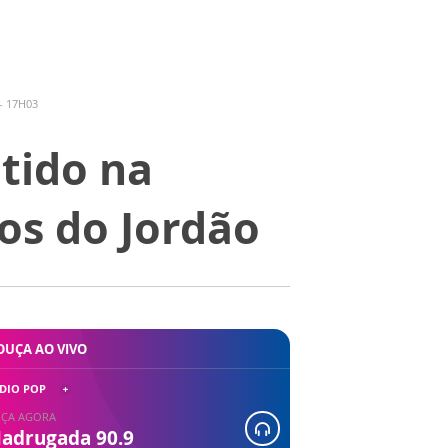
- 17H03
tido na
os do Jordão
OUÇA AO VIVO
DIO POP
ÇA AGORA
adrugada 90.9