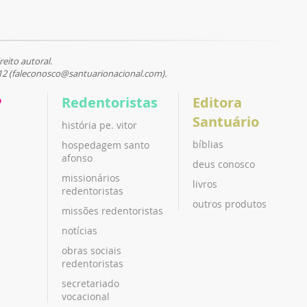
reito autoral.
12 (faleconosco@santuarionacional.com).
P
Redentoristas
Editora
Santuário
história pe. vitor
bíblias
hospedagem santo
afonso
deus conosco
missionários
livros
redentoristas
outros produtos
missões redentoristas
notícias
obras sociais
redentoristas
secretariado
vocacional