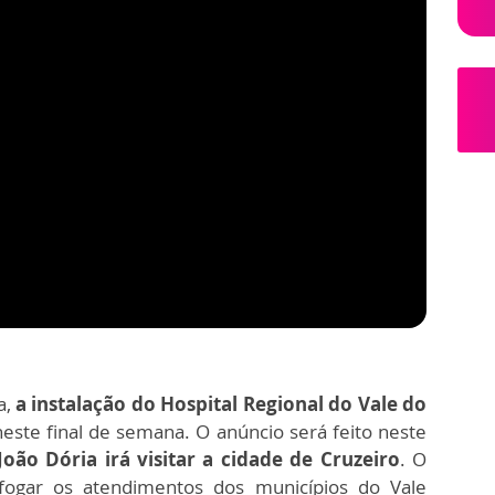
a,
a instalação do Hospital Regional do Vale do
este final de semana. O anúncio será feito neste
oão Dória irá visitar a cidade de Cruzeiro
. O
fogar os atendimentos dos municípios do Vale