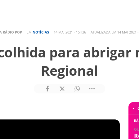
A RÁDIO POP
EM
NOTÍCIAS
14 MAI 2021 - 15H36
ATUALIZADA EM 14 MAI 2021 -
colhida para abrigar
Regional
RÁ
OU
R