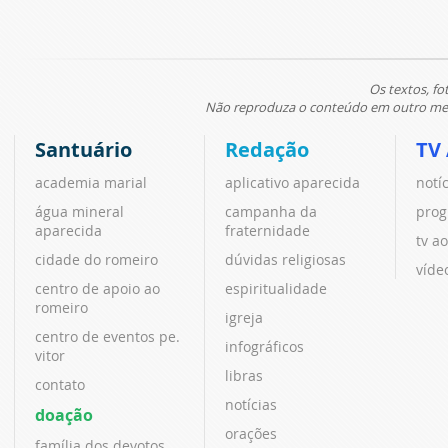
Os textos, fo
Não reproduza o conteúdo em outro meio
Santuário
Redação
TV
academia marial
aplicativo aparecida
notí
água mineral
campanha da
prog
aparecida
fraternidade
tv ao
cidade do romeiro
dúvidas religiosas
víde
centro de apoio ao
espiritualidade
romeiro
igreja
centro de eventos pe.
infográficos
vitor
libras
contato
notícias
doação
orações
família dos devotos