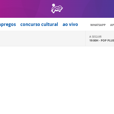
mpregos
concurso cultural
ao vivo
WHATSAPP
AP
A SEGUIR
19:00H -
POP PLU