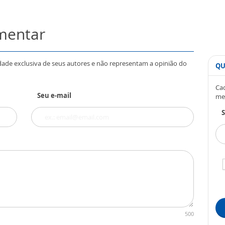
omentar
dade exclusiva de seus autores e não representam a opinião do
QU
Cad
Seu e-mail
me
S
500