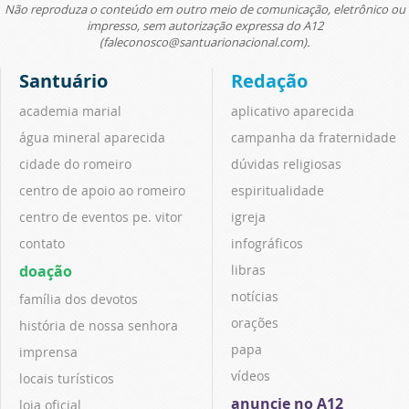
Não reproduza o conteúdo em outro meio de comunicação, eletrônico ou
impresso, sem autorização expressa do A12
(faleconosco@santuarionacional.com).
Santuário
Redação
academia marial
aplicativo aparecida
água mineral aparecida
campanha da fraternidade
cidade do romeiro
dúvidas religiosas
centro de apoio ao romeiro
espiritualidade
centro de eventos pe. vitor
igreja
contato
infográficos
doação
libras
notícias
família dos devotos
orações
história de nossa senhora
papa
imprensa
vídeos
locais turísticos
anuncie no A12
loja oficial