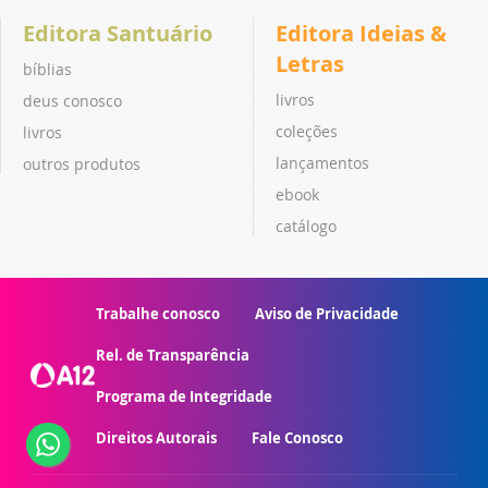
Editora Santuário
Editora Ideias &
Letras
bíblias
livros
deus conosco
coleções
livros
lançamentos
outros produtos
ebook
catálogo
Trabalhe conosco
Aviso de Privacidade
Rel. de Transparência
Programa de Integridade
Direitos Autorais
Fale Conosco