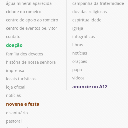
água mineral aparecida
campanha da fraternidade
cidade do romeiro
dúvidas religiosas
centro de apoio ao romeiro
espiritualidade
centro de eventos pe. vitor
igreja
contato
infográficos
doação
libras
notícias
família dos devotos
orações
história de nossa senhora
papa
imprensa
vídeos
locais turísticos
anuncie no A12
loja oficial
notícias
novena e festa
o santuário
pastoral