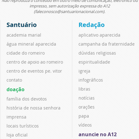
Não reproduza o conteúdo em outro meio de comunicação, eletrônico ou
impresso, sem autorização expressa do A12
(faleconosco@santuarionacional.com).
Santuário
Redação
academia marial
aplicativo aparecida
água mineral aparecida
campanha da fraternidade
cidade do romeiro
dúvidas religiosas
centro de apoio ao romeiro
espiritualidade
centro de eventos pe. vitor
igreja
contato
infográficos
doação
libras
notícias
família dos devotos
orações
história de nossa senhora
papa
imprensa
vídeos
locais turísticos
anuncie no A12
loja oficial