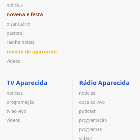
notícias
novena e festa
o santuário
pastoral
rainha hotéis
revista de aparecida
vídeos
TV Aparecida
Rádio Aparecida
notícias
notícias
programação
ouça ao vivo
tv ao vivo
podcast
vídeos
programação
programas
vídeos