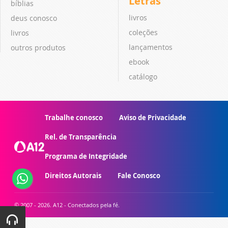
Letras
bíblias
livros
deus conosco
coleções
livros
lançamentos
outros produtos
ebook
catálogo
Trabalhe conosco
Aviso de Privacidade
Rel. de Transparência
Programa de Integridade
Direitos Autorais
Fale Conosco
© 2007 - 2026. A12 - Conectados pela fé.