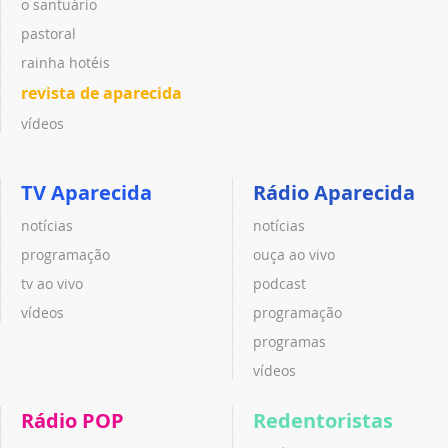
o santuário
pastoral
rainha hotéis
revista de aparecida
vídeos
TV Aparecida
Rádio Aparecida
notícias
notícias
programação
ouça ao vivo
tv ao vivo
podcast
vídeos
programação
programas
vídeos
Rádio POP
Redentoristas