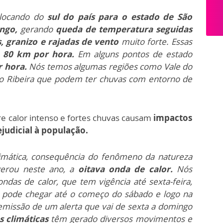
slocando do
sul do país para o estado de São
ingo,
gerando
queda de temperatura seguidas
,
granizo e rajadas de vento
muito forte. Essas
 80 km por hora.
Em alguns pontos de estado
 hora.
Nós temos algumas regiões como Vale do
 do Ribeira que podem ter chuvas com entorno de
re calor intenso e fortes chuvas causam
impactos
ejudicial à população.
mática, consequência do fenômeno da natureza
gerou neste ano, a
oitava onda de calor.
Nós
das de calor, que tem vigência até sexta-feira,
r
pode chegar até o começo do sábado e logo na
emissão de um alerta que vai de sexta a domingo
 climáticas
têm gerado diversos movimentos e