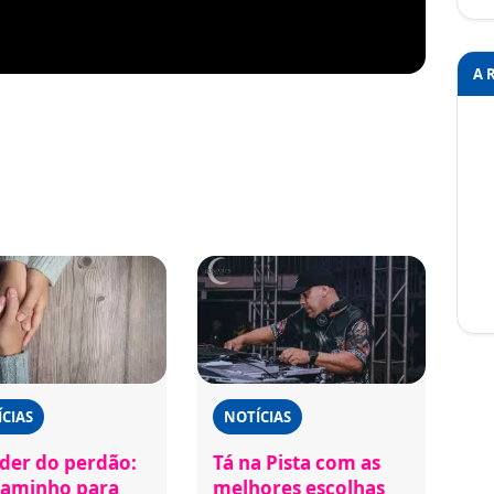
A 
CIAS
NOTÍCIAS
der do perdão:
Tá na Pista com as
aminho para
melhores escolhas