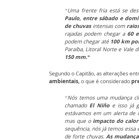
“Uma frente fria está se de
Paulo, entre sábado e dom
de chuvas
intensas com
raios
rajadas podem chegar a
60 e
podem chegar até
100 km por
Paraíba, Litoral Norte e Vale
150 mm.”
Segundo o Capitão, as alterações ent
ambientais,
o que é considerado
pr
“Nós temos uma mudança cli
chamado
El Niño
e isso já 
estávamos em um alerta de on
mas que o
impacto do calo
sequência, nós já temos essa 
de forte chuvas.
As mudanças