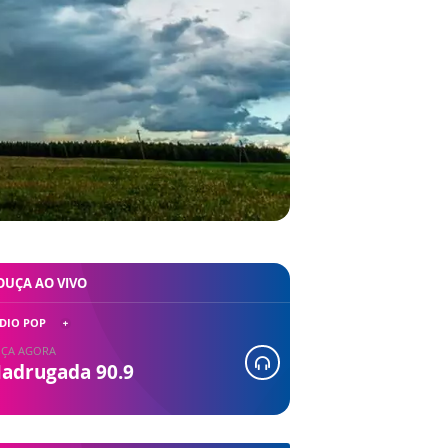
OUÇA AO VIVO
DIO POP
ÇA AGORA
adrugada 90.9