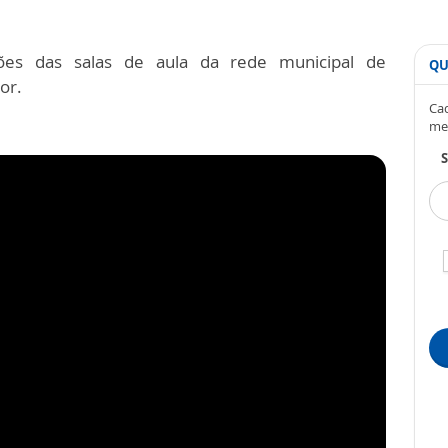
ões das salas de aula da rede municipal de
QU
or.
Cad
me
S