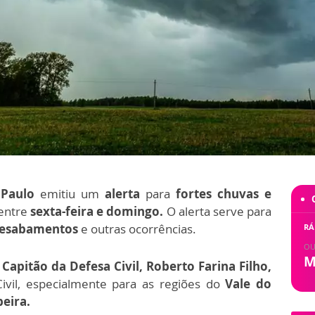
 Paulo
emitiu um
alerta
para
fortes chuvas e
entre
sexta-feira e domingo.
O alerta serve para
 desabamentos
e outras ocorrências.
RÁ
OU
M
 Capitão da Defesa Civil, Roberto Farina Filho,
ivil, especialmente para as regiões do
Vale do
beira.