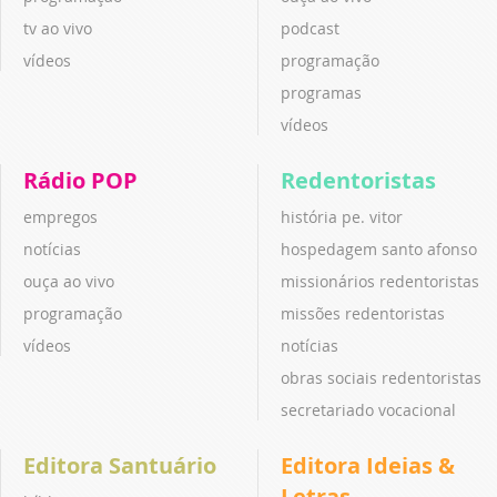
tv ao vivo
podcast
vídeos
programação
programas
vídeos
Rádio POP
Redentoristas
empregos
história pe. vitor
notícias
hospedagem santo afonso
ouça ao vivo
missionários redentoristas
programação
missões redentoristas
vídeos
notícias
obras sociais redentoristas
secretariado vocacional
Editora Santuário
Editora Ideias &
Letras