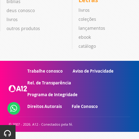
bíblias
livros
deus conosco
coleções
livros
lançamentos
outros produtos
ebook
catálogo
Trabalhe conosco
Aviso de Privacidade
Rel. de Transparência
Programa de Integridade
Direitos Autorais
Fale Conosco
© 2007 - 2026. A12 - Conectados pela fé.