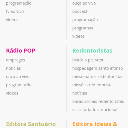
programação
ouça ao vivo
tv ao vivo
podcast
vídeos
programação
programas
vídeos
Rádio POP
Redentoristas
empregos
história pe. vitor
notícias
hospedagem santo afonso
ouça ao vivo
missionários redentoristas
programação
missões redentoristas
vídeos
notícias
obras sociais redentoristas
secretariado vocacional
Editora Santuário
Editora Ideias &