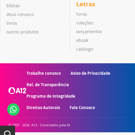
Letras
bíblias
livros
deus conosco
coleções
livros
lançamentos
outros produtos
ebook
catálogo
Trabalhe conosco
Aviso de Privacidade
Rel. de Transparência
Programa de Integridade
Direitos Autorais
Fale Conosco
© 2007 - 2026. A12 - Conectados pela fé.