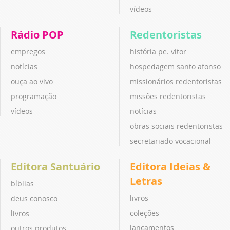
vídeos
Rádio POP
Redentoristas
empregos
história pe. vitor
notícias
hospedagem santo afonso
ouça ao vivo
missionários redentoristas
programação
missões redentoristas
vídeos
notícias
obras sociais redentoristas
secretariado vocacional
Editora Santuário
Editora Ideias &
Letras
bíblias
livros
deus conosco
coleções
livros
lançamentos
outros produtos