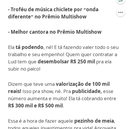
- Troféu de música chiclete por “onda
diferente” no Prêmio Multishow
- Melhor cantora no Prêmio Multishow
Ela
tá podendo
, né! E tá fazendo valer todo o seu
trabalho e seu empenho!
Quem quer contratar a
Lud tem que
desembolsar R$ 250 mil
pra ela
subir no palco!
Dizem que teve uma
valorização de 100 mil
reais!
Isso pra show, né. Pra
publicidade,
esse
número aumenta e muito!
Ela tá cobrando entre
R$ 300 mil e R$ 500 mil
.
Essa é a hora de fazer aquele
pezinho de meia
,
todos aqueles investimentos pra vida! Aproveita,