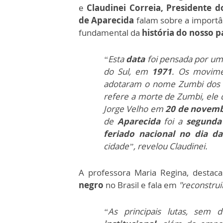
e
Claudinei Correia, Presidente 
de Aparecida
falam sobre a importâ
fundamental da
história do nosso pa
“Esta
data
foi pensada por um
do Sul, em
1971
. Os movime
adotaram o nome Zumbi dos P
refere a morte de Zumbi, ele 
Jorge Velho em
20 de novemb
de
Aparecida
foi a
segunda
feriado nacional no dia da
cidade”, revelou Claudinei.
A professora Maria Regina, destaca
negro
no Brasil e fala em
"reconstruir
“As principais lutas, sem 