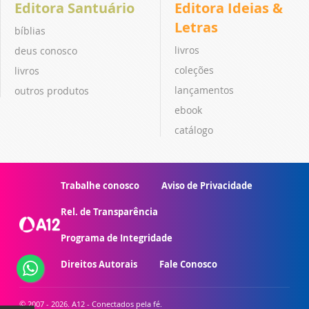
Editora Santuário
Editora Ideias &
Letras
bíblias
livros
deus conosco
coleções
livros
lançamentos
outros produtos
ebook
catálogo
Trabalhe conosco
Aviso de Privacidade
Rel. de Transparência
Programa de Integridade
Direitos Autorais
Fale Conosco
© 2007 - 2026. A12 - Conectados pela fé.