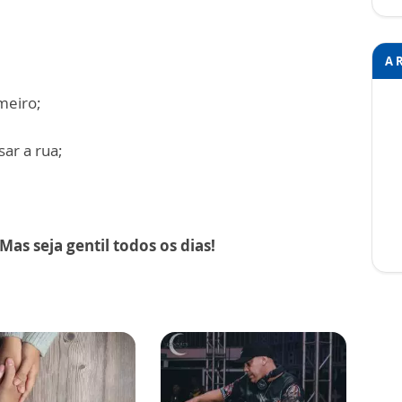
A 
meiro;
ar a rua;
Mas seja gentil todos os dias!