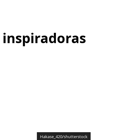
 inspiradoras
Hakase_420/shutterstock