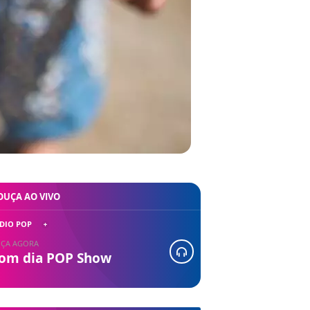
OUÇA AO VIVO
DIO POP
ÇA AGORA
om dia POP Show