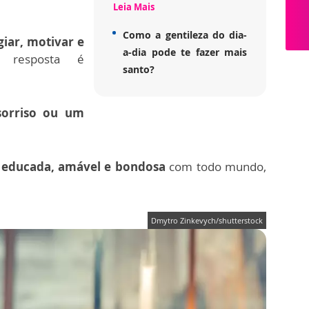
Leia Mais
Como a gentileza do dia-
giar, motivar e
a-dia pode te fazer mais
 resposta é
santo?
sorriso ou um
a
educada, amável e bondosa
com todo mundo,
Dmytro Zinkevych/shutterstock