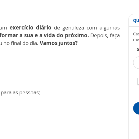
QU
s um
exercício diário
de gentileza com algumas
Cad
formar a sua e a vida do próximo.
Depois, faça
me
 no final do dia.
Vamos juntos?
S
 para as pessoas;