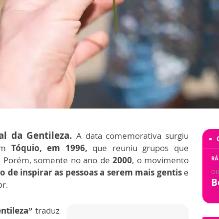
l da Gentileza.
A data comemorativa surgiu
 em
Tóquio, em 1996,
que reuniu grupos que
. Porém, somente no ano de
2000
, o movimento
RÁ
vo
de inspirar as pessoas a serem mais gentis
e
OU
B
r.
ntileza”
traduz