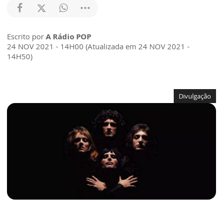
Escrito por
A Rádio POP
24 NOV 2021 - 14H00 (Atualizada em 24 NOV 2021 -
14H50)
Divulgação