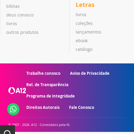
Letras
bíblias
livros
deus conosco
coleções
livros
lançamentos
outros produtos
ebook
catálogo
Trabalhe conosco
Aviso de Privacidade
Rel. de Transparência
Programa de Integridade
Direitos Autorais
Fale Conosco
© 2007 - 2026. A12 - Conectados pela fé.