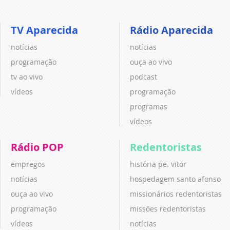
TV Aparecida
Rádio Aparecida
notícias
notícias
programação
ouça ao vivo
tv ao vivo
podcast
vídeos
programação
programas
vídeos
Rádio POP
Redentoristas
empregos
história pe. vitor
notícias
hospedagem santo afonso
ouça ao vivo
missionários redentoristas
programação
missões redentoristas
vídeos
notícias