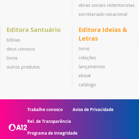
obras sociais redentoristas
secretariado vocacional
Editora Santuário
Editora Ideias &
Letras
bíblias
livros
deus conosco
coleções
livros
lançamentos
outros produtos
ebook
catálogo
Trabalhe conosco
Aviso de Privacidade
Rel. de Transparência
Programa de Integridade