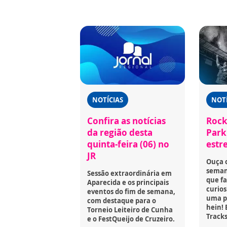
NOTÍCIAS
NOTÍ
Confira as notícias
Rock
da região desta
Park 
quinta-feira (06) no
estr
JR
Ouça 
seman
Sessão extraordinária em
que fa
Aparecida e os principais
curios
eventos do fim de semana,
uma p
com destaque para o
hein! 
Torneio Leiteiro de Cunha
Tracks
e o FestQueijo de Cruzeiro.