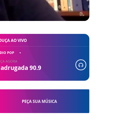
OUÇA AO VIVO
DIO POP
ÇA AGORA
adrugada 90.9
PEÇA SUA MÚSICA