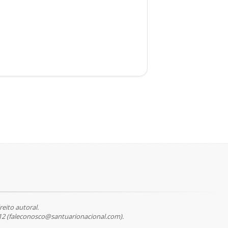
reito autoral.
12 (faleconosco@santuarionacional.com).