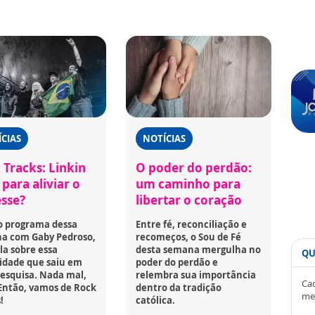
CIAS
NOTÍCIAS
 Tracks: Linkin
O poder do perdão:
para aliviar o
um caminho para
esse?
libertar o coração
o programa dessa
Entre fé, reconciliação e
a com Gaby Pedroso,
recomeços, o Sou de Fé
la sobre essa
desta semana mergulha no
QU
idade que saiu em
poder do perdão e
esquisa. Nada mal,
relembra sua importância
Cad
Então, vamos de Rock
dentro da tradição
me
!
católica.