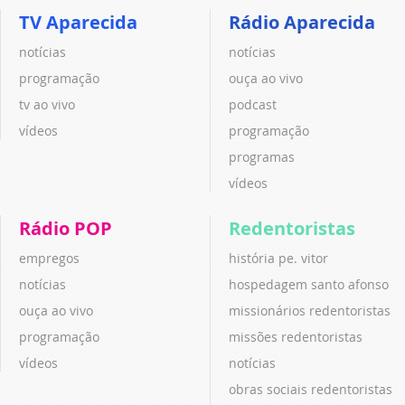
TV Aparecida
Rádio Aparecida
notícias
notícias
programação
ouça ao vivo
tv ao vivo
podcast
vídeos
programação
programas
vídeos
Rádio POP
Redentoristas
empregos
história pe. vitor
notícias
hospedagem santo afonso
ouça ao vivo
missionários redentoristas
programação
missões redentoristas
vídeos
notícias
obras sociais redentoristas