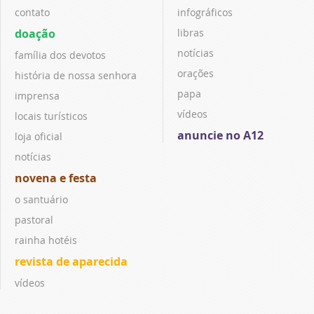
contato
infográficos
doação
libras
notícias
família dos devotos
orações
história de nossa senhora
papa
imprensa
vídeos
locais turísticos
anuncie no A12
loja oficial
notícias
novena e festa
o santuário
pastoral
rainha hotéis
revista de aparecida
vídeos