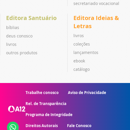
secretariado vocacional
Editora Santuário
Editora Ideias &
Letras
bíblias
livros
deus conosco
coleções
livros
lançamentos
outros produtos
ebook
catálogo
Trabalhe conosco
Aviso de Privacidade
Rel. de Transparência
Programa de Integridade
Direitos Autorais
Fale Conosco