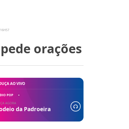
 16H57
 pede orações
OUÇA AO VIVO
DIO POP
ÇA AGORA
odeio da Padroeira