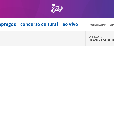
mpregos
concurso cultural
ao vivo
WHATSAPP
AP
A SEGUIR
19:00H -
POP PLU