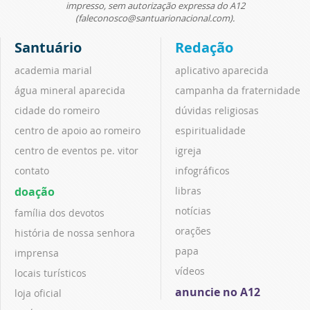
impresso, sem autorização expressa do A12
(faleconosco@santuarionacional.com).
Santuário
Redação
academia marial
aplicativo aparecida
água mineral aparecida
campanha da fraternidade
cidade do romeiro
dúvidas religiosas
centro de apoio ao romeiro
espiritualidade
centro de eventos pe. vitor
igreja
contato
infográficos
doação
libras
notícias
família dos devotos
orações
história de nossa senhora
papa
imprensa
vídeos
locais turísticos
anuncie no A12
loja oficial