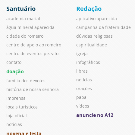
Santuário
Redação
academia marial
aplicativo aparecida
água mineral aparecida
campanha da fraternidade
cidade do romeiro
dúvidas religiosas
centro de apoio ao romeiro
espiritualidade
centro de eventos pe. vitor
igreja
contato
infográficos
doação
libras
notícias
família dos devotos
orações
história de nossa senhora
papa
imprensa
vídeos
locais turísticos
anuncie no A12
loja oficial
notícias
novena e festa