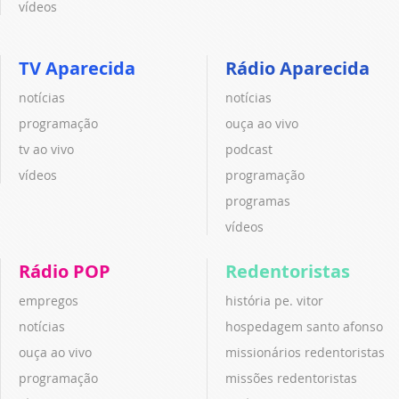
vídeos
TV Aparecida
Rádio Aparecida
notícias
notícias
programação
ouça ao vivo
tv ao vivo
podcast
vídeos
programação
programas
vídeos
Rádio POP
Redentoristas
empregos
história pe. vitor
notícias
hospedagem santo afonso
ouça ao vivo
missionários redentoristas
programação
missões redentoristas