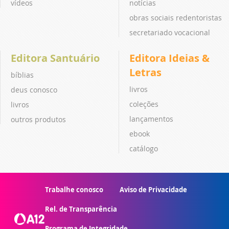
vídeos
notícias
obras sociais redentoristas
secretariado vocacional
Editora Santuário
Editora Ideias &
Letras
bíblias
livros
deus conosco
coleções
livros
lançamentos
outros produtos
ebook
catálogo
Trabalhe conosco
Aviso de Privacidade
Rel. de Transparência
Programa de Integridade