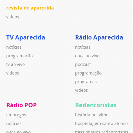
revista de aparecida
vídeos
TV Aparecida
Rádio Aparecida
notícias
notícias
programação
ouça ao vivo
tv ao vivo
podcast
vídeos
programação
programas
vídeos
Rádio POP
Redentoristas
empregos
história pe. vitor
notícias
hospedagem santo afonso
ouça ao vivo
missionários redentoristas