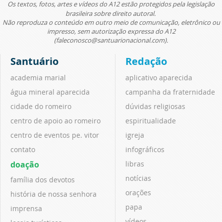
Os textos, fotos, artes e vídeos do A12 estão protegidos pela legislação
brasileira sobre direito autoral.
Não reproduza o conteúdo em outro meio de comunicação, eletrônico ou
impresso, sem autorização expressa do A12
(faleconosco@santuarionacional.com).
Santuário
Redação
academia marial
aplicativo aparecida
água mineral aparecida
campanha da fraternidade
cidade do romeiro
dúvidas religiosas
centro de apoio ao romeiro
espiritualidade
centro de eventos pe. vitor
igreja
contato
infográficos
doação
libras
notícias
família dos devotos
orações
história de nossa senhora
papa
imprensa
vídeos