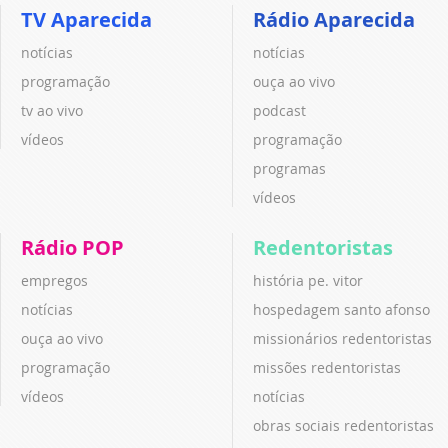
TV Aparecida
Rádio Aparecida
notícias
notícias
programação
ouça ao vivo
tv ao vivo
podcast
vídeos
programação
programas
vídeos
Rádio POP
Redentoristas
empregos
história pe. vitor
notícias
hospedagem santo afonso
ouça ao vivo
missionários redentoristas
programação
missões redentoristas
vídeos
notícias
obras sociais redentoristas