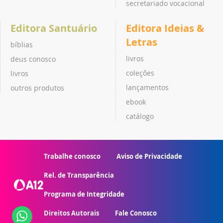
secretariado vocacional
Editora Santuário
Editora Ideias &
Letras
bíblias
livros
deus conosco
coleções
livros
lançamentos
outros produtos
ebook
catálogo
Trabalhe conosco
Aviso de Privacidade
Rel. de Transparência
Programa de Integridade
Direitos Autorais
Fale Conosco