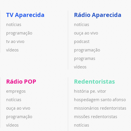
TV Aparecida
Rádio Aparecida
notícias
notícias
programação
ouça ao vivo
tv ao vivo
podcast
vídeos
programação
programas
vídeos
Rádio POP
Redentoristas
empregos
história pe. vitor
notícias
hospedagem santo afonso
ouça ao vivo
missionários redentoristas
programação
missões redentoristas
vídeos
notícias