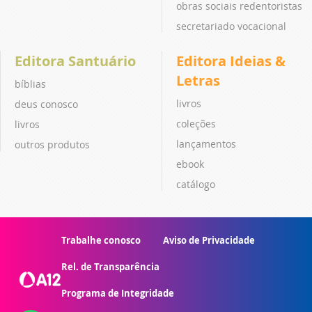
obras sociais redentoristas
secretariado vocacional
Editora Santuário
Editora Ideias &
Letras
bíblias
livros
deus conosco
coleções
livros
lançamentos
outros produtos
ebook
catálogo
Trabalhe conosco
Aviso de Privacidade
Rel. de Transparência
Programa de Integridade