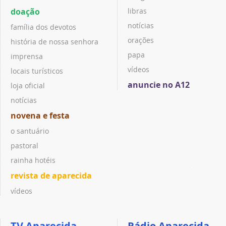
doação
libras
notícias
família dos devotos
orações
história de nossa senhora
papa
imprensa
vídeos
locais turísticos
anuncie no A12
loja oficial
notícias
novena e festa
o santuário
pastoral
rainha hotéis
revista de aparecida
vídeos
TV Aparecida
Rádio Aparecida