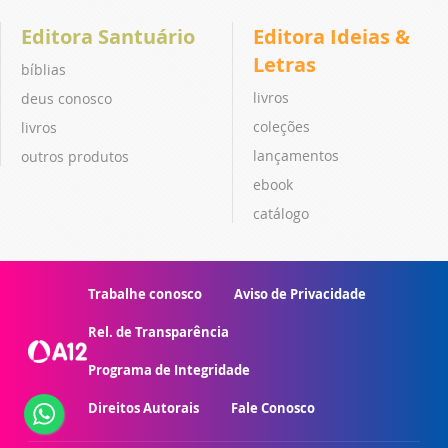
Editora Santuário
Editora Ideias &
Letras
bíblias
livros
deus conosco
coleções
livros
lançamentos
outros produtos
ebook
catálogo
Trabalhe conosco
Aviso de Privacidade
Rel. de Transparência
Programa de Integridade
Direitos Autorais
Fale Conosco