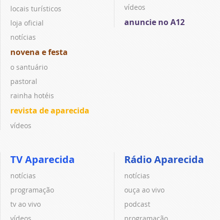
vídeos
locais turísticos
anuncie no A12
loja oficial
notícias
novena e festa
o santuário
pastoral
rainha hotéis
revista de aparecida
vídeos
TV Aparecida
Rádio Aparecida
notícias
notícias
programação
ouça ao vivo
tv ao vivo
podcast
vídeos
programação