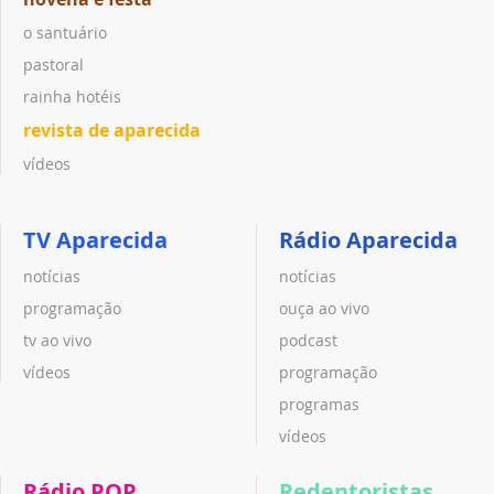
o santuário
pastoral
rainha hotéis
revista de aparecida
vídeos
TV Aparecida
Rádio Aparecida
notícias
notícias
programação
ouça ao vivo
tv ao vivo
podcast
vídeos
programação
programas
vídeos
Rádio POP
Redentoristas