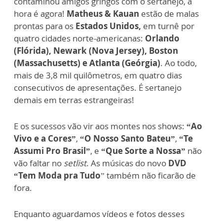
contaminou amigos gringos com o sertanejo, a
hora é agora!
Matheus & Kauan
estão de malas
prontas para os
Estados Unidos,
em turnê por
quatro cidades norte-americanas:
Orlando
(Flórida), Newark (Nova Jersey), Boston
(Massachusetts) e Atlanta (Geórgia)
. Ao todo,
mais de 3,8 mil quilômetros, em quatro dias
consecutivos de apresentações. É sertanejo
demais em terras estrangeiras!
E os sucessos vão vir aos montes nos shows:
“Ao
Vivo e a Cores”
,
“O Nosso Santo Bateu”
,
“Te
Assumi Pro Brasil”
, e
“Que Sorte a Nossa”
não
vão faltar no
setlist
. As músicas do novo
DVD
“Tem Moda pra Tudo
” também não ficarão de
fora.
Enquanto aguardamos vídeos e fotos desses