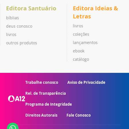
Editora Santuário
Editora Ideias &
Letras
bíblias
livros
deus conosco
coleções
livros
lançamentos
outros produtos
ebook
catálogo
Trabalhe conosco
Aviso de Privacidade
Rel. de Transparência
Programa de Integridade
Direitos Autorais
Fale Conosco