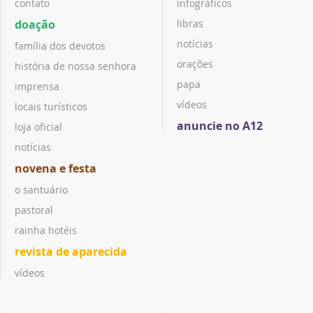
contato
infográficos
doação
libras
notícias
família dos devotos
orações
história de nossa senhora
papa
imprensa
vídeos
locais turísticos
anuncie no A12
loja oficial
notícias
novena e festa
o santuário
pastoral
rainha hotéis
revista de aparecida
vídeos