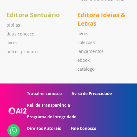
Editora Santuário
Editora Ideias &
Letras
bíblias
livros
deus conosco
coleções
livros
lançamentos
outros produtos
ebook
catálogo
Trabalhe conosco
Aviso de Privacidade
Rel. de Transparência
Programa de Integridade
Direitos Autorais
Fale Conosco