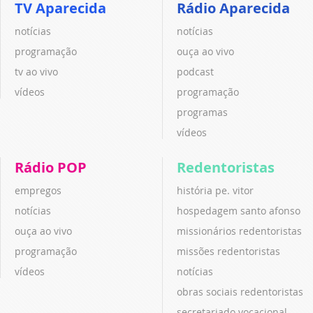
TV Aparecida
Rádio Aparecida
notícias
notícias
programação
ouça ao vivo
tv ao vivo
podcast
vídeos
programação
programas
vídeos
Rádio POP
Redentoristas
empregos
história pe. vitor
notícias
hospedagem santo afonso
ouça ao vivo
missionários redentoristas
programação
missões redentoristas
vídeos
notícias
obras sociais redentoristas
secretariado vocacional