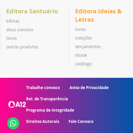
Editora Santuário
Editora Ideias &
Letras
bíblias
livros
deus conosco
coleções
livros
lançamentos
outros produtos
ebook
catálogo
Trabalhe conosco
Aviso de Privacidade
Rel. de Transparência
Programa de Integridade
Direitos Autorais
Fale Conosco