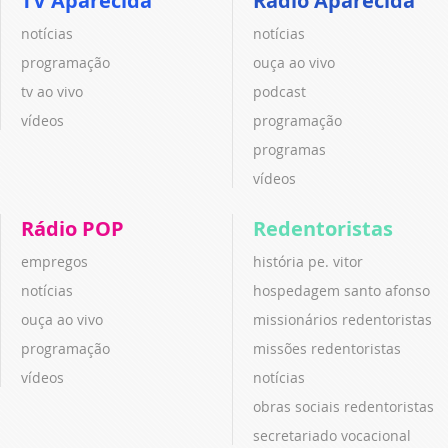
TV Aparecida
Rádio Aparecida
notícias
notícias
programação
ouça ao vivo
tv ao vivo
podcast
vídeos
programação
programas
vídeos
Rádio POP
Redentoristas
empregos
história pe. vitor
notícias
hospedagem santo afonso
ouça ao vivo
missionários redentoristas
programação
missões redentoristas
vídeos
notícias
obras sociais redentoristas
secretariado vocacional