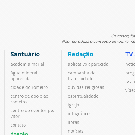
Os textos, fo
Não reproduza o conteúdo em outro meio
Santuário
Redação
TV
academia marial
aplicativo aparecida
notí
água mineral
campanha da
prog
aparecida
fraternidade
tv ao
cidade do romeiro
dúvidas religiosas
víde
centro de apoio ao
espiritualidade
romeiro
igreja
centro de eventos pe.
infográficos
vitor
libras
contato
notícias
doação