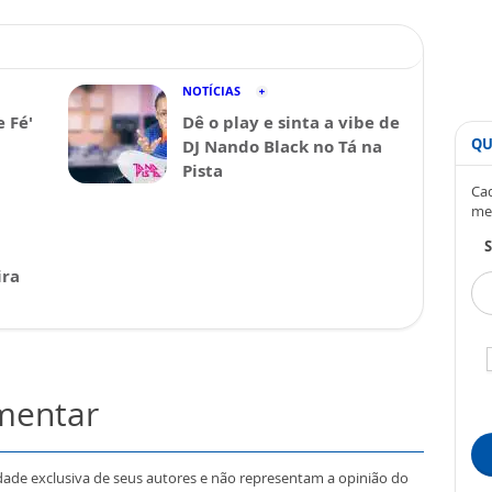
NOTÍCIAS
e Fé'
Dê o play e sinta a vibe de
QU
DJ Nando Black no Tá na
Pista
Cad
me
S
ira
omentar
dade exclusiva de seus autores e não representam a opinião do