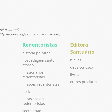
reito autoral.
12 (faleconosco@santuarionacional.com).
P
Redentoristas
Editora
Santuário
história pe. vitor
bíblias
hospedagem santo
afonso
deus conosco
missionários
livros
redentoristas
outros produtos
missões redentoristas
notícias
obras sociais
redentoristas
secretariado