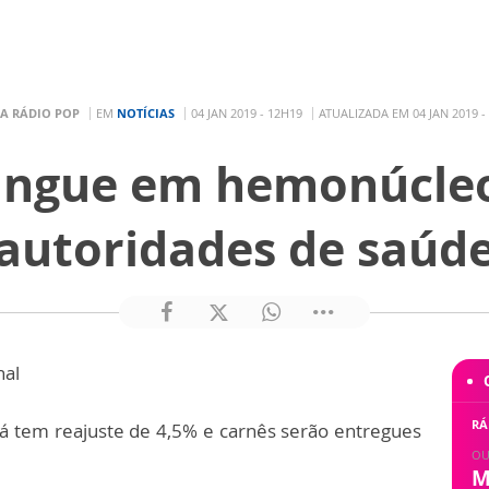
A RÁDIO POP
EM
NOTÍCIAS
04 JAN 2019 - 12H19
ATUALIZADA EM 04 JAN 2019 -
sangue em hemonúcle
autoridades de saúd
nal
RÁ
á tem reajuste de 4,5% e carnês serão entregues
OU
M