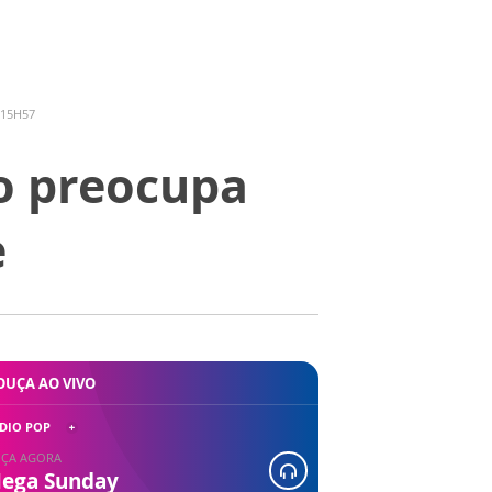
 15H57
o preocupa
e
OUÇA AO VIVO
DIO POP
ÇA AGORA
ega Sunday