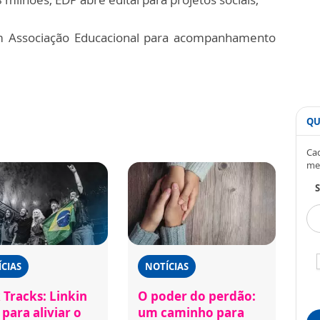
m Associação Educacional para acompanhamento
QU
Cad
me
S
CIAS
NOTÍCIAS
 Tracks: Linkin
O poder do perdão:
para aliviar o
um caminho para