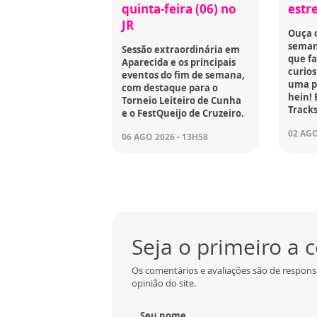
quinta-feira (06) no
estr
JR
Ouça 
seman
Sessão extraordinária em
que fa
Aparecida e os principais
curios
eventos do fim de semana,
uma p
com destaque para o
hein! 
Torneio Leiteiro de Cunha
Tracks
e o FestQueijo de Cruzeiro.
02 AGO
06 AGO 2026 - 13H58
Seja o primeiro a
Os comentários e avaliações são de respons
opinião do site.
Seu nome