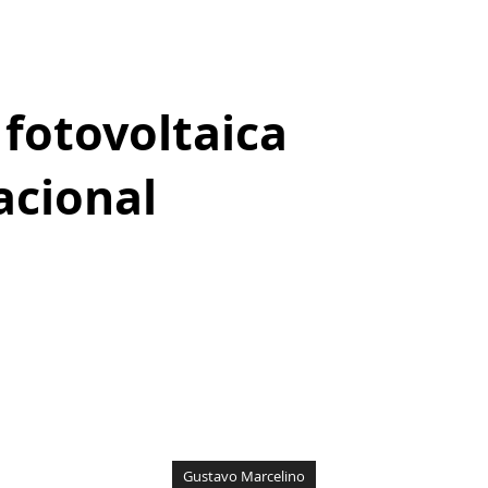
 fotovoltaica
acional
Gustavo Marcelino