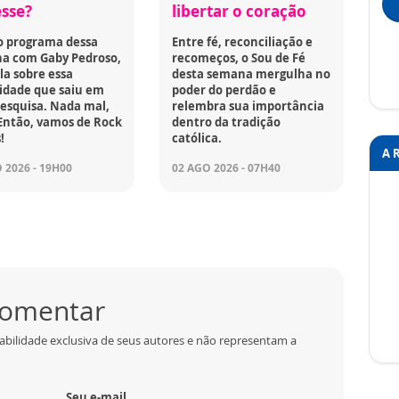
esse?
libertar o coração
o programa dessa
Entre fé, reconciliação e
a com Gaby Pedroso,
recomeços, o Sou de Fé
la sobre essa
desta semana mergulha no
idade que saiu em
poder do perdão e
esquisa. Nada mal,
relembra sua importância
Então, vamos de Rock
dentro da tradição
!
católica.
A 
 2026 - 19H00
02 AGO 2026 - 07H40
 comentar
abilidade exclusiva de seus autores e não representam a
Seu e-mail