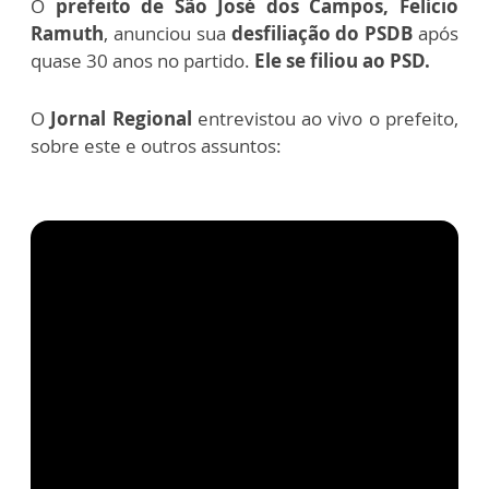
O
prefeito de São José dos Campos, Felício
Ramuth
, anunciou sua
desfiliação do PSDB
após
quase 30 anos no partido.
Ele se filiou ao PSD.
O
Jornal Regional
entrevistou ao vivo o prefeito,
sobre este e outros assuntos: