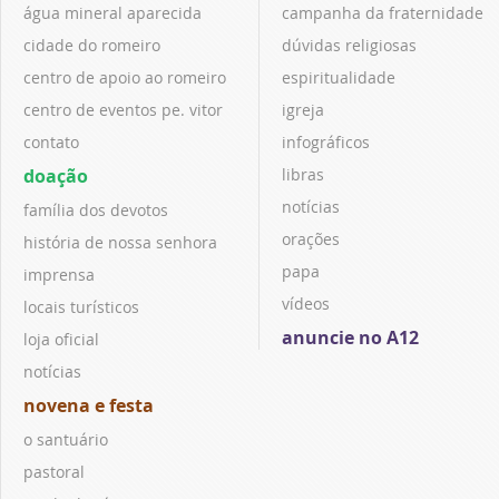
água mineral aparecida
campanha da fraternidade
cidade do romeiro
dúvidas religiosas
centro de apoio ao romeiro
espiritualidade
centro de eventos pe. vitor
igreja
contato
infográficos
doação
libras
notícias
família dos devotos
orações
história de nossa senhora
papa
imprensa
vídeos
locais turísticos
anuncie no A12
loja oficial
notícias
novena e festa
o santuário
pastoral