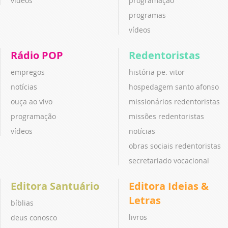
vídeos
programação
programas
vídeos
Rádio POP
Redentoristas
empregos
história pe. vitor
notícias
hospedagem santo afonso
ouça ao vivo
missionários redentoristas
programação
missões redentoristas
vídeos
notícias
obras sociais redentoristas
secretariado vocacional
Editora Santuário
Editora Ideias &
Letras
bíblias
livros
deus conosco