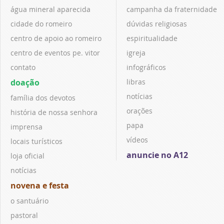
água mineral aparecida
campanha da fraternidade
cidade do romeiro
dúvidas religiosas
centro de apoio ao romeiro
espiritualidade
centro de eventos pe. vitor
igreja
contato
infográficos
doação
libras
notícias
família dos devotos
orações
história de nossa senhora
papa
imprensa
vídeos
locais turísticos
anuncie no A12
loja oficial
notícias
novena e festa
o santuário
pastoral