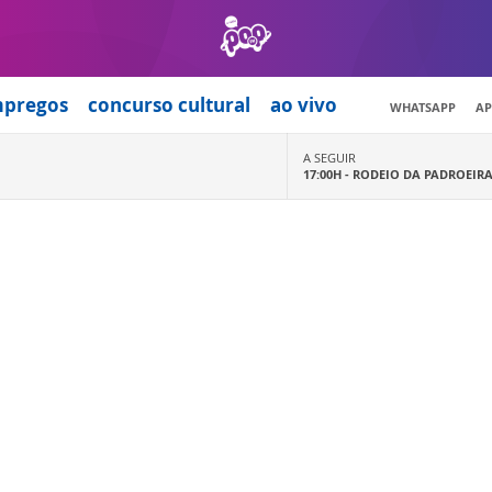
mpregos
concurso cultural
ao vivo
WHATSAPP
AP
A SEGUIR
17:00H -
RODEIO DA PADROEIR