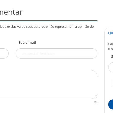
omentar
dade exclusiva de seus autores e não representam a opinião do
QU
Seu e-mail
Cad
me
S
500