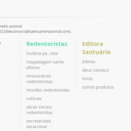
reito autoral.
12 (faleconosco@santuarionacional.com).
P
Redentoristas
Editora
Santuário
história pe. vitor
bíblias
hospedagem santo
afonso
deus conosco
missionários
livros
redentoristas
outros produtos
missões redentoristas
notícias
obras sociais
redentoristas
secretariado
vocacional