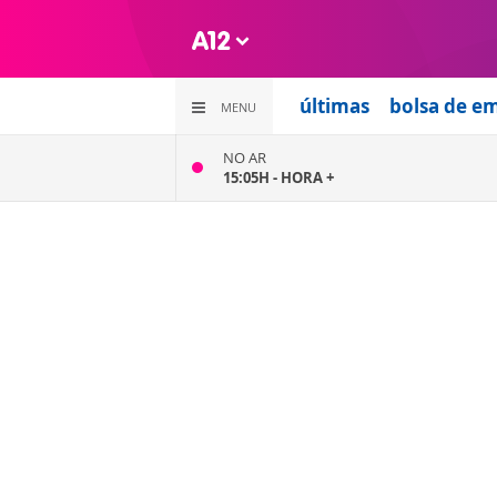
últimas
bolsa de e
MENU
NO AR
15:05H -
HORA +