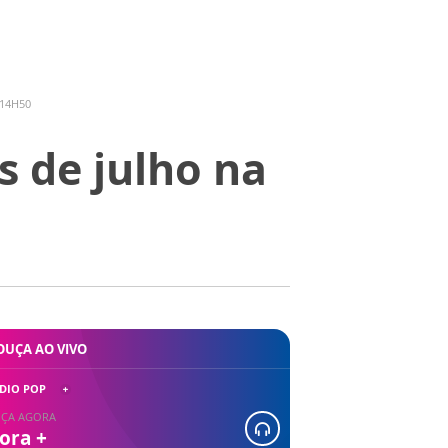
 14H50
s de julho na
OUÇA AO VIVO
DIO POP
ÇA AGORA
ora +