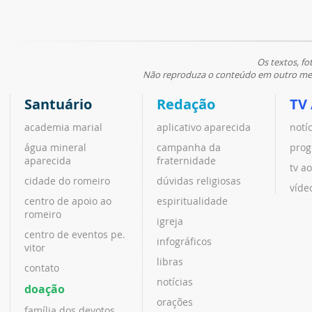
Os textos, fo
Não reproduza o conteúdo em outro meio
Santuário
Redação
TV
academia marial
aplicativo aparecida
notí
água mineral
campanha da
prog
aparecida
fraternidade
tv ao
cidade do romeiro
dúvidas religiosas
víde
centro de apoio ao
espiritualidade
romeiro
igreja
centro de eventos pe.
infográficos
vitor
libras
contato
notícias
doação
orações
família dos devotos