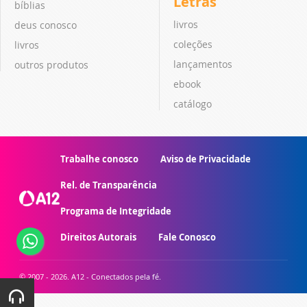
Letras
bíblias
livros
deus conosco
coleções
livros
lançamentos
outros produtos
ebook
catálogo
Trabalhe conosco
Aviso de Privacidade
Rel. de Transparência
Programa de Integridade
Direitos Autorais
Fale Conosco
© 2007 - 2026. A12 - Conectados pela fé.