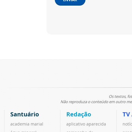
Os textos, fo
Não reproduza o conteúdo em outro meio
Santuário
Redação
TV
academia marial
aplicativo aparecida
notí