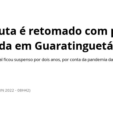
Truta é retomado com
ada em Guaratinguet
l ficou suspenso por dois anos, por conta da pandemia d
JUN 2022 - 08H42)