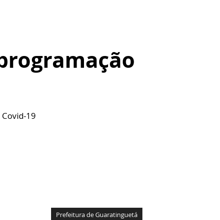
 programação
á
a Covid-19
Prefeitura de Guaratinguetá