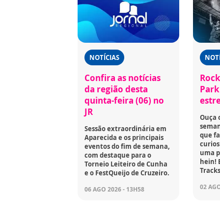
NOTÍCIAS
NOTÍ
Confira as notícias
Rock
da região desta
Park 
quinta-feira (06) no
estr
JR
Ouça 
seman
Sessão extraordinária em
que fa
Aparecida e os principais
curios
eventos do fim de semana,
uma p
com destaque para o
hein! 
Torneio Leiteiro de Cunha
Tracks
e o FestQueijo de Cruzeiro.
02 AGO
06 AGO 2026 - 13H58