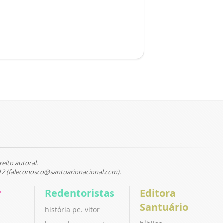
reito autoral.
12 (faleconosco@santuarionacional.com).
P
Redentoristas
Editora
Santuário
história pe. vitor