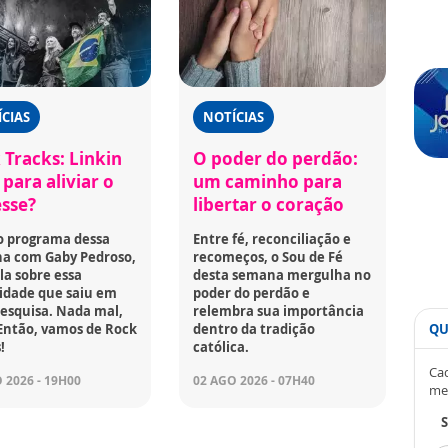
CIAS
NOTÍCIAS
 Tracks: Linkin
O poder do perdão:
para aliviar o
um caminho para
esse?
libertar o coração
o programa dessa
Entre fé, reconciliação e
a com Gaby Pedroso,
recomeços, o Sou de Fé
la sobre essa
desta semana mergulha no
idade que saiu em
poder do perdão e
esquisa. Nada mal,
relembra sua importância
QU
Então, vamos de Rock
dentro da tradição
!
católica.
Cad
 2026 - 19H00
02 AGO 2026 - 07H40
me
S