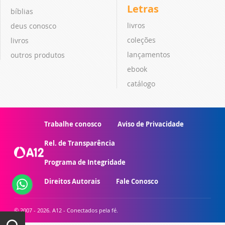
Letras
bíblias
livros
deus conosco
coleções
livros
lançamentos
outros produtos
ebook
catálogo
Trabalhe conosco
Aviso de Privacidade
Rel. de Transparência
Programa de Integridade
Direitos Autorais
Fale Conosco
© 2007 - 2026. A12 - Conectados pela fé.