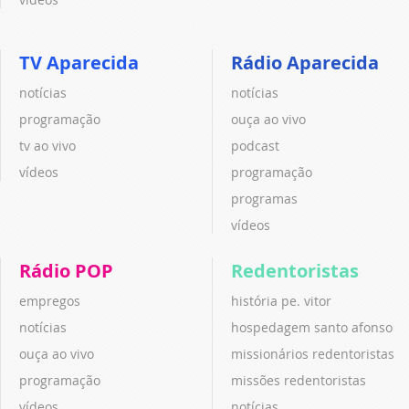
TV Aparecida
Rádio Aparecida
notícias
notícias
programação
ouça ao vivo
tv ao vivo
podcast
vídeos
programação
programas
vídeos
Rádio POP
Redentoristas
empregos
história pe. vitor
notícias
hospedagem santo afonso
ouça ao vivo
missionários redentoristas
programação
missões redentoristas
vídeos
notícias