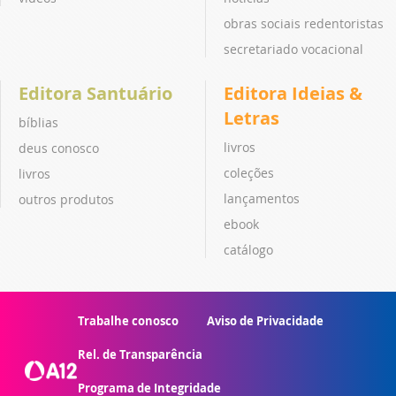
obras sociais redentoristas
secretariado vocacional
Editora Santuário
Editora Ideias &
Letras
bíblias
livros
deus conosco
coleções
livros
lançamentos
outros produtos
ebook
catálogo
Trabalhe conosco
Aviso de Privacidade
Rel. de Transparência
Programa de Integridade