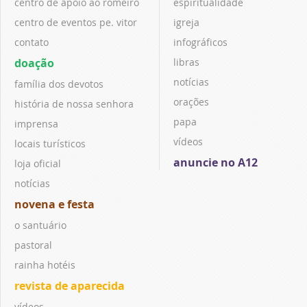
centro de apoio ao romeiro
espiritualidade
centro de eventos pe. vitor
igreja
contato
infográficos
doação
libras
notícias
família dos devotos
orações
história de nossa senhora
papa
imprensa
vídeos
locais turísticos
anuncie no A12
loja oficial
notícias
novena e festa
o santuário
pastoral
rainha hotéis
revista de aparecida
vídeos