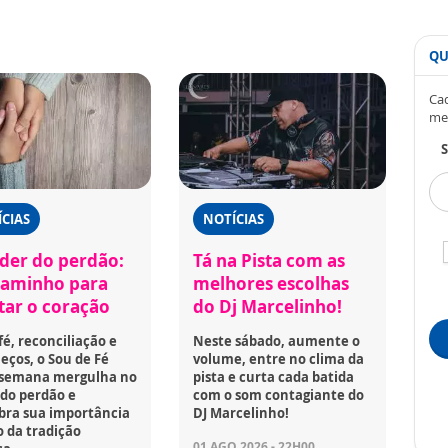
QU
Cad
me
S
CIAS
NOTÍCIAS
der do perdão:
Tá na Pista com as
aminho para
melhores escolhas
rtar o coração
do Dj Marcelinho!
fé, reconciliação e
Neste sábado, aumente o
ços, o Sou de Fé
volume, entre no clima da
 semana mergulha no
pista e curta cada batida
do perdão e
com o som contagiante do
bra sua importância
DJ Marcelinho!
 da tradição
01 AGO 2026 - 22H00