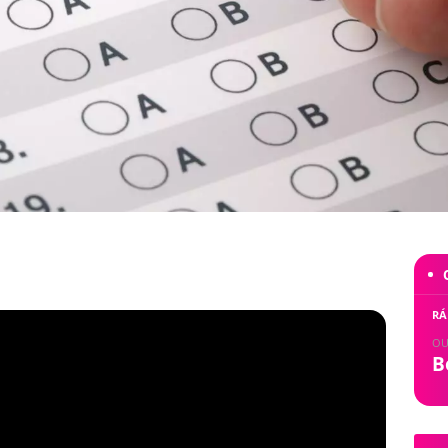
RÁ
OU
B