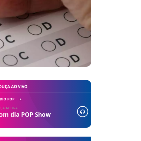
OUÇA AO VIVO
DIO POP
ÇA AGORA
om dia POP Show