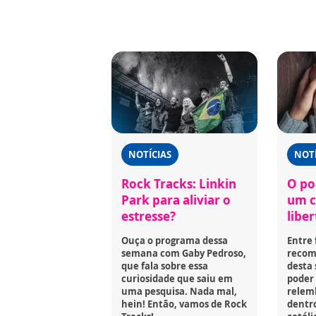
NOTÍCIAS
NOTÍ
Rock Tracks: Linkin
O po
Park para aliviar o
um c
estresse?
libe
Ouça o programa dessa
Entre 
semana com Gaby Pedroso,
recome
que fala sobre essa
desta
curiosidade que saiu em
poder 
uma pesquisa. Nada mal,
relem
hein! Então, vamos de Rock
dentro