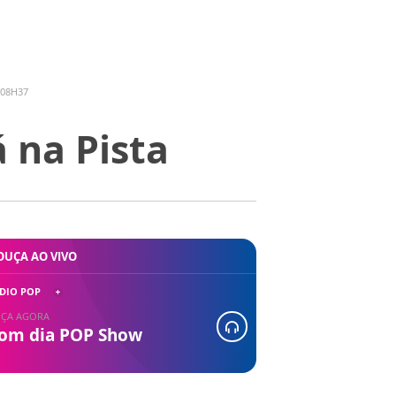
 08H37
 na Pista
OUÇA AO VIVO
DIO POP
ÇA AGORA
om dia POP Show