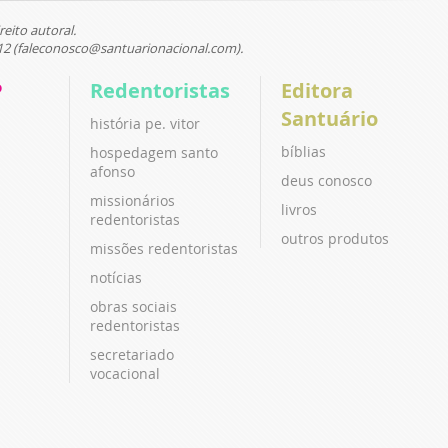
reito autoral.
12 (faleconosco@santuarionacional.com).
P
Redentoristas
Editora
Santuário
história pe. vitor
bíblias
hospedagem santo
afonso
deus conosco
missionários
livros
redentoristas
outros produtos
missões redentoristas
notícias
obras sociais
redentoristas
secretariado
vocacional