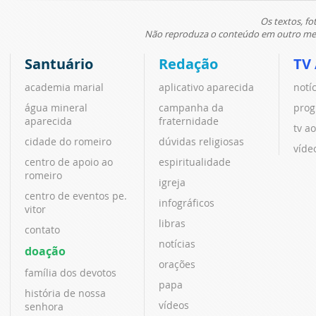
Os textos, fo
Não reproduza o conteúdo em outro meio
Santuário
Redação
TV
academia marial
aplicativo aparecida
notí
água mineral
campanha da
prog
aparecida
fraternidade
tv ao
cidade do romeiro
dúvidas religiosas
víde
centro de apoio ao
espiritualidade
romeiro
igreja
centro de eventos pe.
infográficos
vitor
libras
contato
notícias
doação
orações
família dos devotos
papa
história de nossa
vídeos
senhora