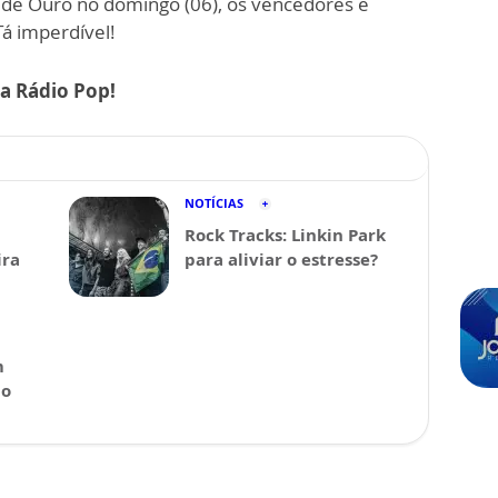
 de Ouro no domingo (06), os vencedores e
á imperdível!
na Rádio Pop!
NOTÍCIAS
Rock Tracks: Linkin Park
ira
para aliviar o estresse?
m
 o