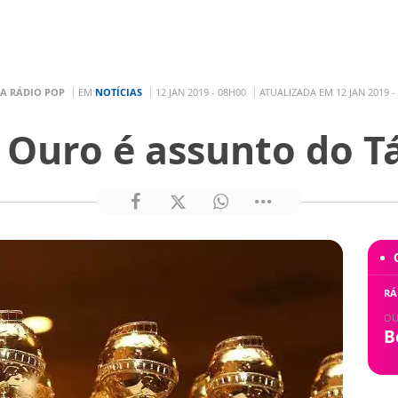
A RÁDIO POP
EM
NOTÍCIAS
12 JAN 2019 - 08H00
ATUALIZADA EM 12 JAN 2019 -
 Ouro é assunto do Tá
RÁ
OU
B