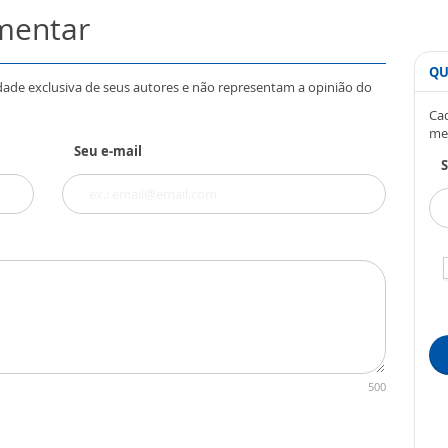
omentar
QU
dade exclusiva de seus autores e não representam a opinião do
Cad
me
Seu e-mail
S
500