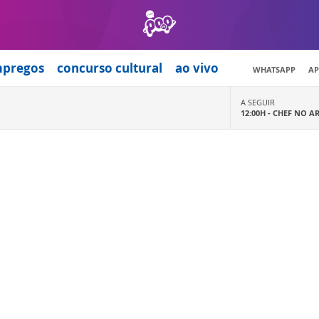
mpregos
concurso cultural
ao vivo
WHATSAPP
AP
A SEGUIR
12:00H -
CHEF NO A