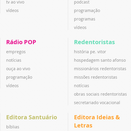
tv ao vivo
podcast
vídeos
programação
programas
vídeos
Rádio POP
Redentoristas
empregos
história pe. vitor
notícias
hospedagem santo afonso
ouça ao vivo
missionários redentoristas
programação
missões redentoristas
vídeos
notícias
obras sociais redentoristas
secretariado vocacional
Editora Santuário
Editora Ideias &
Letras
bíblias