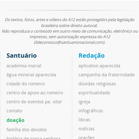
Os textos, fotos, artes e vídeos do A12 estão protegidos pela legislação
brasileira sobre direito autoral.
Não reproduza o conteúdo em outro meio de comunicação, eletrônico ou
impresso, sem autorização expressa do A12
(faleconosco@santuarionacional.com).
Santuário
Redação
academia marial
aplicativo aparecida
água mineral aparecida
campanha da fraternidade
cidade do romeiro
dúvidas religiosas
centro de apoio ao romeiro
espiritualidade
centro de eventos pe. vitor
igreja
contato
infográficos
doação
libras
notícias
família dos devotos
orações
história de nossa senhora