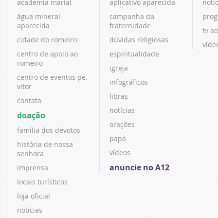
academia marial
aplicativo aparecida
notí
água mineral
campanha da
prog
aparecida
fraternidade
tv ao
cidade do romeiro
dúvidas religiosas
víde
centro de apoio ao
espiritualidade
romeiro
igreja
centro de eventos pe.
infográficos
vitor
libras
contato
notícias
doação
orações
família dos devotos
papa
história de nossa
vídeos
senhora
anuncie no A12
imprensa
locais turísticos
loja oficial
notícias