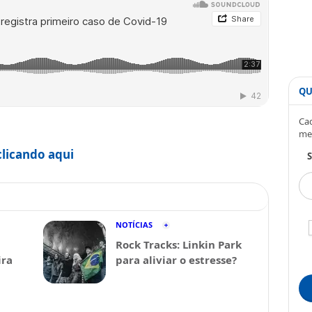
QU
Cad
me
clicando aqui
S
NOTÍCIAS
Rock Tracks: Linkin Park
ira
para aliviar o estresse?