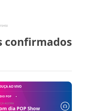
 15H50
s confirmados
OUÇA AO VIVO
DIO POP
ÇA AGORA
om dia POP Show