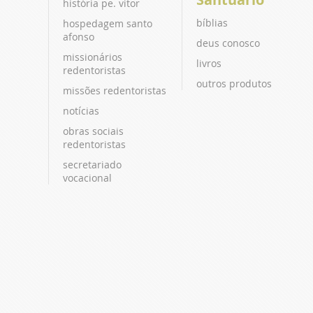
história pe. vitor
bíblias
hospedagem santo
afonso
deus conosco
missionários
livros
redentoristas
outros produtos
missões redentoristas
notícias
obras sociais
redentoristas
secretariado
vocacional