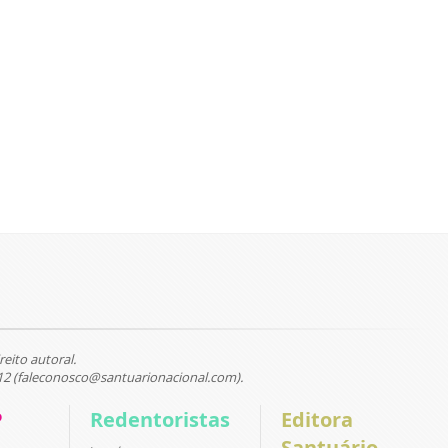
reito autoral.
12 (faleconosco@santuarionacional.com).
P
Redentoristas
Editora
Santuário