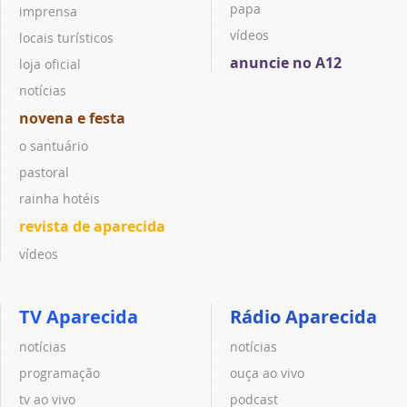
papa
imprensa
vídeos
locais turísticos
anuncie no A12
loja oficial
notícias
novena e festa
o santuário
pastoral
rainha hotéis
revista de aparecida
vídeos
TV Aparecida
Rádio Aparecida
notícias
notícias
programação
ouça ao vivo
tv ao vivo
podcast