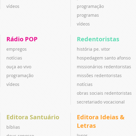
vídeos
programação
programas
vídeos
Rádio POP
Redentoristas
empregos
história pe. vitor
notícias
hospedagem santo afonso
ouça ao vivo
missionários redentoristas
programação
missões redentoristas
vídeos
notícias
obras sociais redentoristas
secretariado vocacional
Editora Santuário
Editora Ideias &
Letras
bíblias
livros
deus conosco