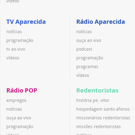
vídeos
TV Aparecida
Rádio Aparecida
notícias
notícias
programação
ouça ao vivo
tv ao vivo
podcast
vídeos
programação
programas
vídeos
Rádio POP
Redentoristas
empregos
história pe. vitor
notícias
hospedagem santo afonso
ouça ao vivo
missionários redentoristas
programação
missões redentoristas