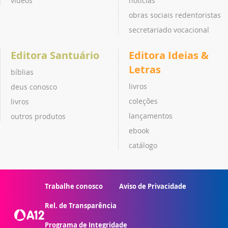
vídeos
notícias
obras sociais redentoristas
secretariado vocacional
Editora Santuário
Editora Ideias &
Letras
bíblias
livros
deus conosco
coleções
livros
lançamentos
outros produtos
ebook
catálogo
Trabalhe conosco
Aviso de Privacidade
Rel. de Transparência
Programa de Integridade